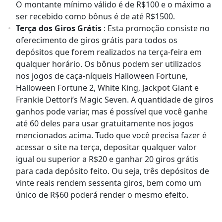
O montante mínimo válido é de R$100 e o máximo a
ser recebido como bônus é de até R$1500.
Terça dos Giros Grátis
: Esta promoção consiste no
oferecimento de giros grátis para todos os
depósitos que forem realizados na terça-feira em
qualquer horário. Os bônus podem ser utilizados
nos jogos de caça-níqueis Halloween Fortune,
Halloween Fortune 2, White King, Jackpot Giant e
Frankie Dettori’s Magic Seven. A quantidade de giros
ganhos pode variar, mas é possível que você ganhe
até 60 deles para usar gratuitamente nos jogos
mencionados acima. Tudo que você precisa fazer é
acessar o site na terça, depositar qualquer valor
igual ou superior a R$20 e ganhar 20 giros grátis
para cada depósito feito. Ou seja, três depósitos de
vinte reais rendem sessenta giros, bem como um
único de R$60 poderá render o mesmo efeito.