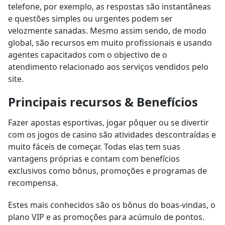
telefone, por exemplo, as respostas são instantâneas
e questões simples ou urgentes podem ser
velozmente sanadas. Mesmo assim sendo, de modo
global, são recursos em muito profissionais e usando
agentes capacitados com o objectivo de o
atendimento relacionado aos serviços vendidos pelo
site.
Principais recursos & Benefícios
Fazer apostas esportivas, jogar pôquer ou se divertir
com os jogos de casino são atividades descontraídas e
muito fáceis de começar. Todas elas tem suas
vantagens próprias e contam com benefícios
exclusivos como bônus, promoções e programas de
recompensa.
Estes mais conhecidos são os bônus do boas-vindas, o
plano VIP e as promoções para acúmulo de pontos.