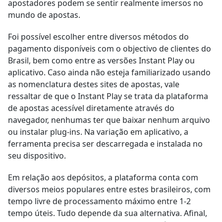
apostadores podem se sentir realmente imersos no
mundo de apostas.
Foi possível escolher entre diversos métodos do
pagamento disponíveis com o objectivo de clientes do
Brasil, bem como entre as versões Instant Play ou
aplicativo. Caso ainda não esteja familiarizado usando
as nomenclatura destes sites de apostas, vale
ressaltar de que o Instant Play se trata da plataforma
de apostas acessível diretamente através do
navegador, nenhumas ter que baixar nenhum arquivo
ou instalar plug-ins. Na variação em aplicativo, a
ferramenta precisa ser descarregada e instalada no
seu dispositivo.
Em relação aos depósitos, a plataforma conta com
diversos meios populares entre estes brasileiros, com
tempo livre de processamento máximo entre 1-2
tempo úteis. Tudo depende da sua alternativa. Afinal,