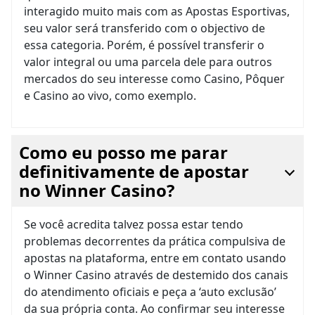
interagido muito mais com as Apostas Esportivas,
seu valor será transferido com o objectivo de
essa categoria. Porém, é possível transferir o
valor integral ou uma parcela dele para outros
mercados do seu interesse como Casino, Pôquer
e Casino ao vivo, como exemplo.
Como eu posso me parar
definitivamente de apostar
no Winner Casino?
Se você acredita talvez possa estar tendo
problemas decorrentes da prática compulsiva de
apostas na plataforma, entre em contato usando
o Winner Casino através de destemido dos canais
do atendimento oficiais e peça a ‘auto exclusão’
da sua própria conta. Ao confirmar seu interesse