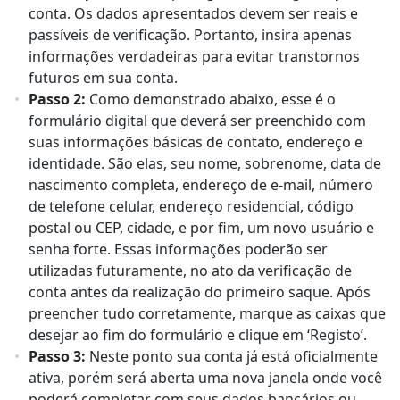
conta. Os dados apresentados devem ser reais e
passíveis de verificação. Portanto, insira apenas
informações verdadeiras para evitar transtornos
futuros em sua conta.
Passo 2:
Como demonstrado abaixo, esse é o
formulário digital que deverá ser preenchido com
suas informações básicas de contato, endereço e
identidade. São elas, seu nome, sobrenome, data de
nascimento completa, endereço de e-mail, número
de telefone celular, endereço residencial, código
postal ou CEP, cidade, e por fim, um novo usuário e
senha forte. Essas informações poderão ser
utilizadas futuramente, no ato da verificação de
conta antes da realização do primeiro saque. Após
preencher tudo corretamente, marque as caixas que
desejar ao fim do formulário e clique em ‘Registo’.
Passo 3:
Neste ponto sua conta já está oficialmente
ativa, porém será aberta uma nova janela onde você
poderá completar com seus dados bancários ou