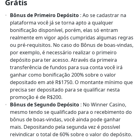
Grátis
Bônus de Primeiro Depósito
: Ao se cadastrar na
plataforma você já se torna apto a qualquer
bonificação disponível, porém, elas só entram
realmente em vigor após cumpridas algumas regras
ou pré-requisitos. No caso do Bônus de boas-vindas,
por exemplo, é necessário realizar o primeiro
depósito para ter acesso. Através da primeira
transferência de fundos para sua conta você irá
ganhar como bonificação 200% sobre o valor
depositado em até R$1750. O montante mínimo que
precisa ser depositado para se qualificar nesta
promoção é de R$200.
Bônus de Segundo Depósito
: No Winner Casino,
mesmo tendo se qualificado para o recebimento do
bônus de boas-vindas, você ainda pode ganhar
mais. Depositando pela segunda vez é possível
reivindicar o total de 60% sobre o valor do depósito.