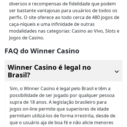
diversos e recompensas de fidelidade que podem
ser bastante vantajosas para usuários de todos os
perfis. O site oferece ao todo cerca de 480 jogos de
caça-níqueis e uma infinidade de outras
modalidades nas categorias: Casino ao Vivo, Slots e
Jogos de Casino.
FAQ do Winner Casino
Winner Casino é legal no
Brasil?
Sim, o Winner Casino é legal pelo Brasil e têm a
possibilidade de ser jogado por qualquer pessoa
supra de 18 anos. A legislação brasileiro para
jogos on-line permite que superiores de idade
permitam utilizá-los de forma irrestrita, desde de
que o usuário aja de boa fé e não alicie menores